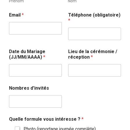
Prénom
Nom
/
Email
*
Téléphone (obligatoire)
E
*
m
a
i
l
d
e
Date du Mariage
Lieu de la cérémonie /
(JJ/MM/AAAA)
*
réception
*
Nombres d'invités
Quelle formule vous intéresse ?
*
Photo (reportage journée complète)