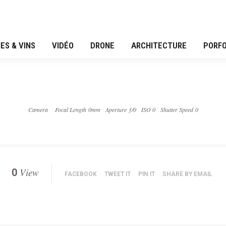
ES & VINS
VIDÉO
DRONE
ARCHITECTURE
PORFO
Camera
Focal Length 0mm
Aperture ƒ/0
ISO 0
Shutter Speed 0
View
0
FACEBOOK
TWEET IT
PIN IT
SHARE BY EMAIL