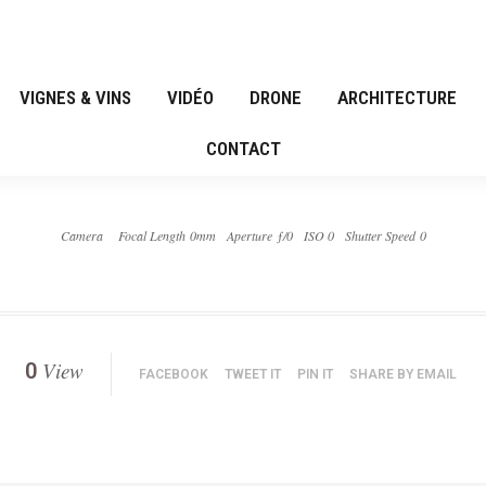
VIGNES & VINS
VIDÉO
DRONE
ARCHITECTURE
CONTACT
Camera
Focal Length 0mm
Aperture ƒ/0
ISO 0
Shutter Speed 0
View
0
FACEBOOK
TWEET IT
PIN IT
SHARE BY EMAIL