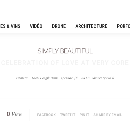
ES & VINS
VIDÉO
DRONE
ARCHITECTURE
PORFO
SIMPLY BEAUTIFUL
CELEBRATION OF LOVE AT VERY CORE
Camera
Focal Length 0mm
Aperture ƒ/0
ISO 0
Shutter Speed 0
View
0
FACEBOOK
TWEET IT
PIN IT
SHARE BY EMAIL